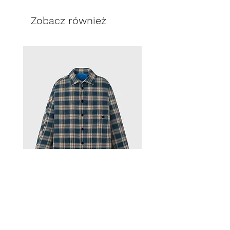
Hiszpania
szerokoś pasa 33 cm
kraj pochodzenia guzików: Polska
Zobacz również
długość nogawki zewnętrznej 33
cm
długość nogawki wewnętrznej 13
cm
Cena
VINTAGE MEN SHIRT
690,00 zł
CHERRY SHIRT