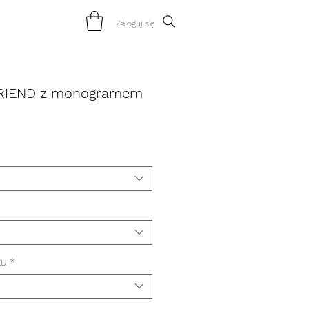
Zaloguj się
FRIEND z monogramem
tu
*