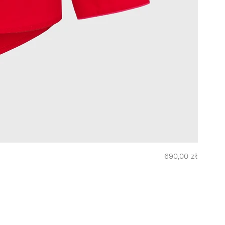
Cena
690,00 zł
NINA 2