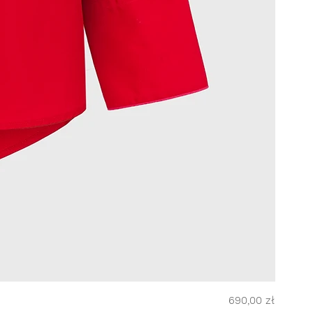
Cena
690,00 zł
NINA 2