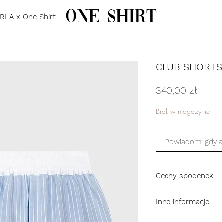
one shirt
RLA x One Shirt
CLUB SHORTS
Cena
340,00 zł
Brak w magazynie
Powiadom, gdy a
Cechy spodenek
krój oversize
Inne informacje
elastyczny, przeszyt
nazwa modelu CL