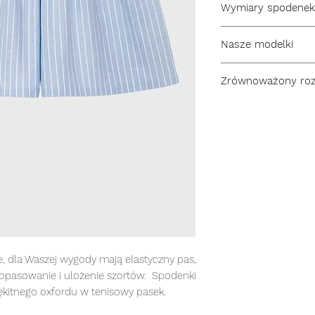
Wymiary spodenek 
ONE SIZE
100% bawełna
szerokoś pasa 32 c
wyprodukowane w 
Nasze modelki
długość nogawki ze
NOWY SEZON
długość nogawki w
Nasze modelki na z
Zrównoważony ro
spodenek ONE SIZE
Modelka Dominika m
kraj pochodzenia: 
nosi rozmiar 36.
kraj pochodzenia ma
kraj pochodzenia gu
e, dla Waszej wygody mają elastyczny pas,
dopasowanie i ulożenie szortów. Spodenki
kitnego oxfordu w tenisowy pasek.