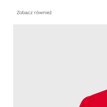
Stwórz zestaw z koszulą BIG BO
Zobacz również